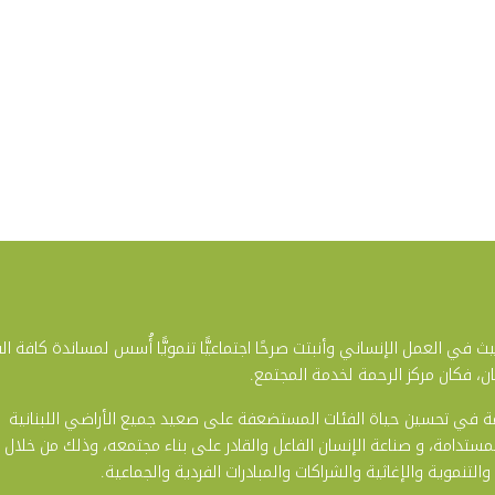
في العمل الإنساني وأنبتت صرحًا اجتماعيًّا تنمويًّا أُسس لمساندة كافة ال
ن، فكان مركز الرحمة لخدمة المجتمع.
في تحسين حياة الفئات المستضعفة على صعيد جميع الأراضي اللبنانية
المستدامة، و صناعة الإنسان الفاعل والقادر على بناء مجتمعه، وذلك من خلال
والتنموية والإغاثية والشراكات والمبادرات الفردية والجماعية.